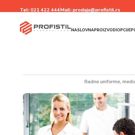
Tel:
021 422 44
4
Mail: prodaja@profistil.rs
NASLOVNA
PROIZVODI
OPCIJE
P
Radne uniforme, medic