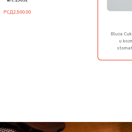
art.1509z
РСД
Bluza Cuk
u kozm
stomat