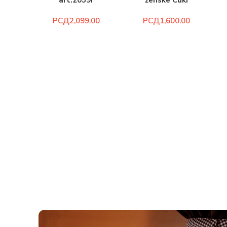
art.2059r
ženske Cuki
art.117z
РСД
РСД