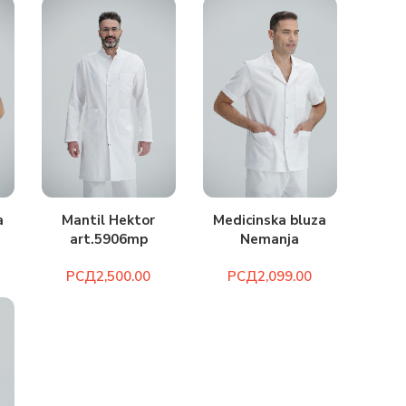
a
Medicinska bluza
Mantil Hektor
Nemanja
art.5906mp
art.2058m
РСД
РСД