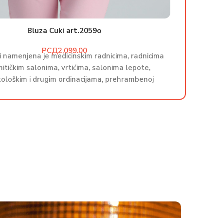
Bluza Cuki art.2059o
РСД
i namenjena je medicinskim radnicima, radnicima
Bluza Cu
itičkim salonima, vrtićima, salonima lepote,
u koz
ološkim i drugim ordinacijama, prehrambenoj
stoma
industriji. Proizvodi