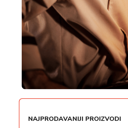
РСД
РСД
NAJPRODAVANIJI PROIZVODI