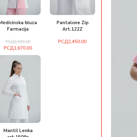
Medicinska bluza
Pantalone Zip
Farmacija
Art.122Z
art.2082z
РСД
РСД
2,099.00
РСД
1,670.00
Mantil Lenka