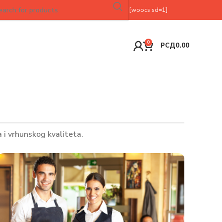
[woocs sd=1]
0
РСД
0.00
i vrhunskog kvaliteta.