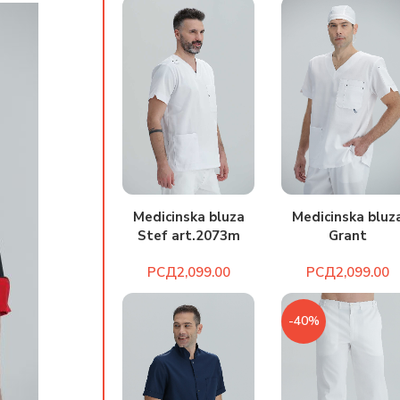
Medicinska bluz
Medicinska bluza
Grant
Stef art.2073m
art.2067bm
РСД
РСД
-40%