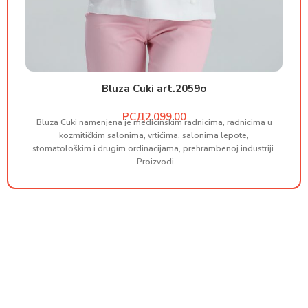
Bluza Cuki art.2059o
РСД
Bluza Cuki namenjena je medicinskim radnicima, radnicima u
B
kozmitičkim salonima, vrtićima, salonima lepote,
stomatološkim i drugim ordinacijama, prehrambenoj industriji.
st
Proizvodi