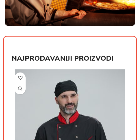
NAJPRODAVANIJI PROIZVODI
РСД
РСД