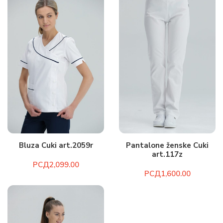
Bluza Cuki art.2059r
Pantalone ženske Cuki
art.117z
РСД
РСД