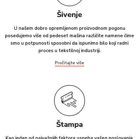
Šivenje
U našem dobro opremljenom proizvodnom pogonu
posedujemo više od pedeset mašina različite namene čime
smo u potpunosti sposobni da ispunimo bilo koji radni
proces u tekstilnoj industriji.
Pročitajte više
Štampa
Kao jedan od najvažnijih faktora uspeha vašeg poslovanja,