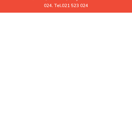
0
024. Tel.021 523 024
Uz Vas već više od 30 godina
Garatovani povrat robe.
Ne odgovara Vam? Vratite
Besplatna dostava.
Za iznose veće od 10.000 RSD
Korisni linkovi