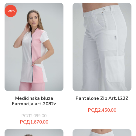
-20%
Medicinska bluza
Pantalone Zip Art.122Z
Farmacija art.2082z
РСД
РСД
2,099.00
РСД
1,670.00