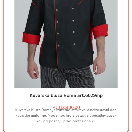
Kuvarska bluza Roma art.6029mp
РСД
Kuvarska bluza Roma je izuzetno atraktivni a neizostavni deo
M
kuvarske uniforme. Modernog kroja ostavlja upečatljiv utisak
koji prepoznaju pravi profesionalci.