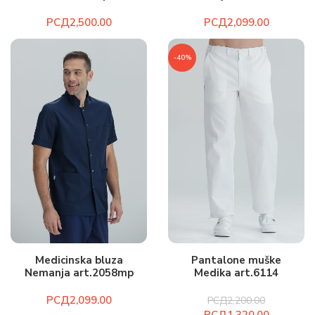
РСД
РСД
-40%
Medicinska bluza
Pantalone muške
Nemanja art.2058mp
Medika art.6114
РСД
РСД
2,200.00
РСД
1,320.00