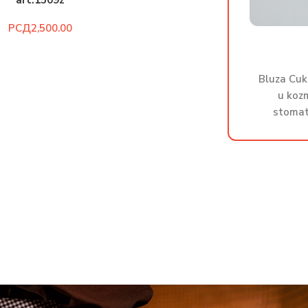
art.1509z
РСД
Bluza Cuk
u kozm
stomat