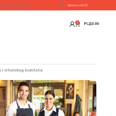
[woocs sd=1]
0
РСД
0.00
i vrhunskog kvaliteta.