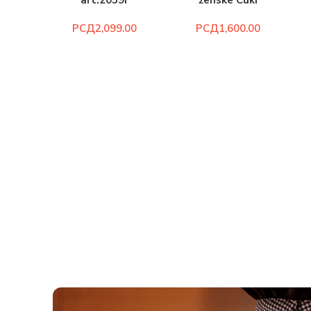
art.2059r
ženske Cuki
art.117z
РСД
РСД