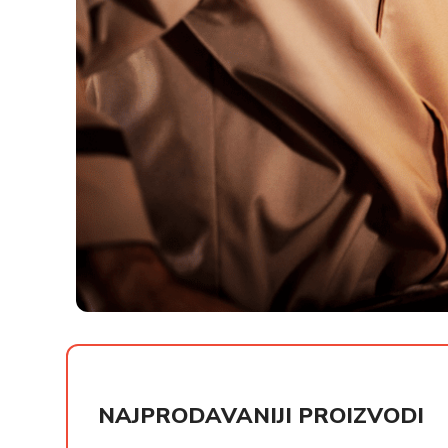
РСД
РСД
NAJPRODAVANIJI PROIZVODI