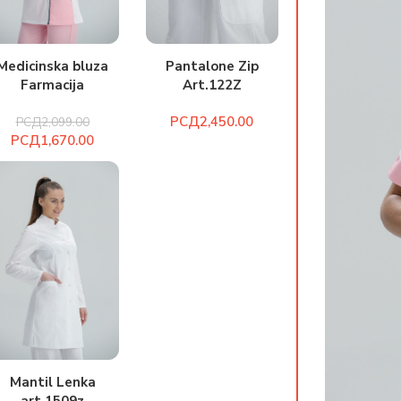
Medicinska bluza
Pantalone Zip
Farmacija
Art.122Z
art.2082z
РСД
РСД
2,099.00
РСД
1,670.00
Mantil Lenka