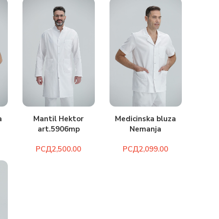
a
Medicinska bluza
Mantil Hektor
Nemanja
art.5906mp
art.2058m
РСД
РСД