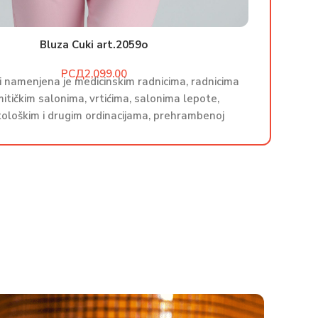
Bluza Cuki art.2059o
РСД
i namenjena je medicinskim radnicima, radnicima
Bluza Cu
itičkim salonima, vrtićima, salonima lepote,
u koz
ološkim i drugim ordinacijama, prehrambenoj
stoma
industriji. Proizvodi