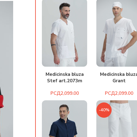
Medicinska bluz
Medicinska bluza
Grant
Stef art.2073m
art.2067bm
РСД
РСД
-40%