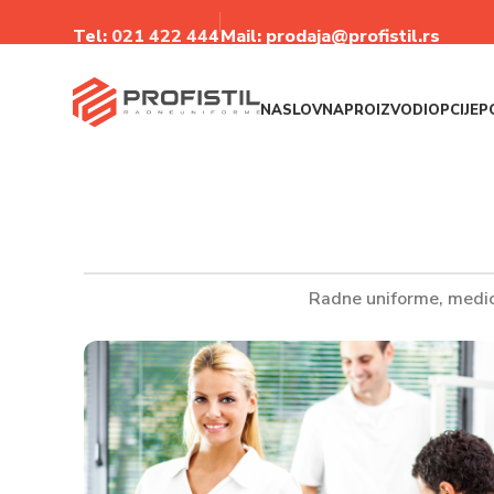
Tel:
021 422 44
4
Mail: prodaja@profistil.rs
NASLOVNA
PROIZVODI
OPCIJE
P
Radne uniforme, medic