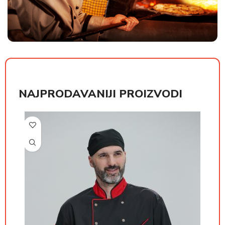
NAJPRODAVANIJI PROIZVODI
РСД
РСД