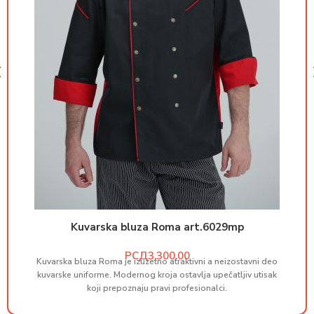
Kuvarska bluza Roma art.6029mp
РСД
Kuvarska bluza Roma je izuzetno atraktivni a neizostavni deo
M
kuvarske uniforme. Modernog kroja ostavlja upečatljiv utisak
koji prepoznaju pravi profesionalci.