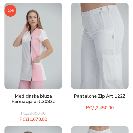
-20%
Medicinska bluza
Pantalone Zip Art.122Z
Farmacija art.2082z
РСД
РСД
2,099.00
РСД
1,670.00