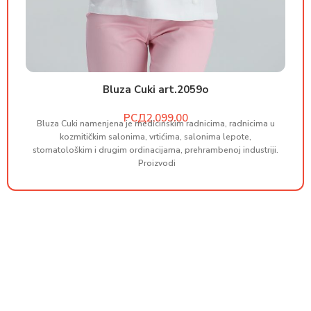
Bluza Cuki art.2059o
РСД
Bluza Cuki namenjena je medicinskim radnicima, radnicima u
B
kozmitičkim salonima, vrtićima, salonima lepote,
stomatološkim i drugim ordinacijama, prehrambenoj industriji.
st
Proizvodi