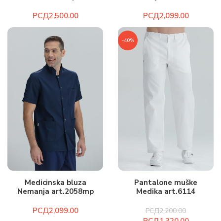
РСД
РСД
-40%
Medicinska bluza
Pantalone muške
Nemanja art.2058mp
Medika art.6114
РСД
РСД
2,200.00
РСД
1,320.00