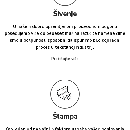
Šivenje
U našem dobro opremljenom proizvodnom pogonu
posedujemo više od pedeset mašina različite namene čime
smo u potpunosti sposobni da ispunimo bilo koji radni
proces u tekstilnoj industriji.
Pročitajte više
Štampa
Kao jedan od najvažnijih faktora uspeha vašeg poslovanja,