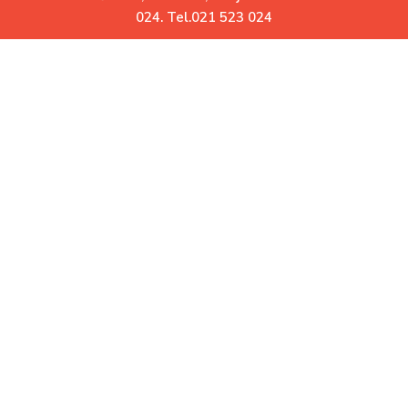
0
024. Tel.021 523 024
Uz Vas već više od 30 godina
Garatovani povrat robe.
Ne odgovara Vam? Vratite
Besplatna dostava.
Za iznose veće od 10.000 RSD
Korisni linkovi