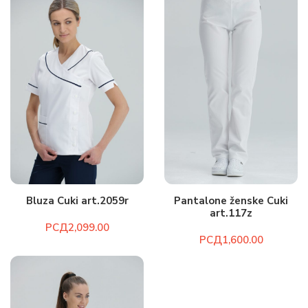
Bluza Cuki art.2059r
Pantalone ženske Cuki
art.117z
РСД
РСД