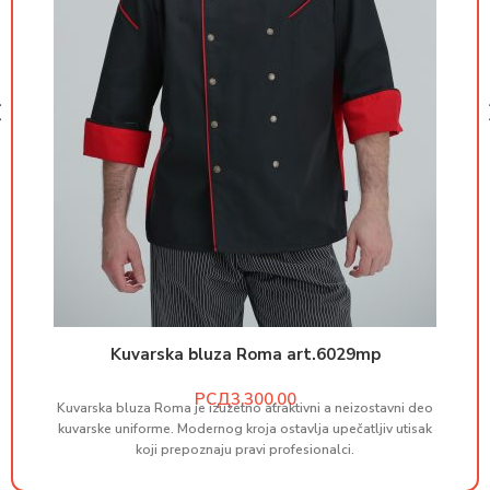
Kuvarska bluza Roma art.6029mp
РСД
Kuvarska bluza Roma je izuzetno atraktivni a neizostavni deo
M
kuvarske uniforme. Modernog kroja ostavlja upečatljiv utisak
koji prepoznaju pravi profesionalci.