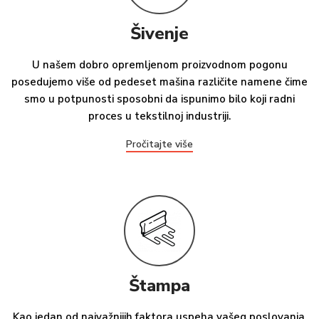
Šivenje
U našem dobro opremljenom proizvodnom pogonu
posedujemo više od pedeset mašina različite namene čime
smo u potpunosti sposobni da ispunimo bilo koji radni
proces u tekstilnoj industriji.
Pročitajte više
Štampa
Kao jedan od najvažnijih faktora uspeha vašeg poslovanja,