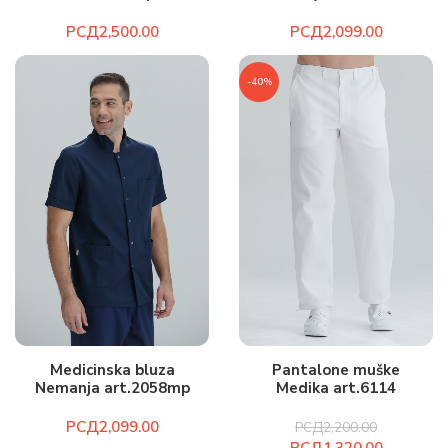
РСД
РСД
-40%
Medicinska bluza
Pantalone muške
Nemanja art.2058mp
Medika art.6114
РСД
РСД
2,200.00
РСД
1,320.00