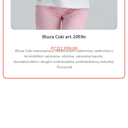
Bluza Cuki art.2059o
РСД
Bluza Cuki namenjena je medicinskim radnicima, radnicima u
B
kozmitičkim salonima, vrtićima, salonima lepote,
stomatološkim i drugim ordinacijama, prehrambenoj industriji.
st
Proizvodi