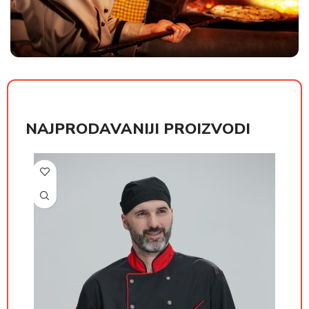
NAJPRODAVANIJI PROIZVODI
РСД
РСД