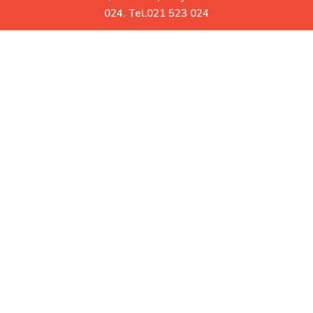
0
024. Tel.021 523 024
Uz Vas već više od 30 godina
Garatovani povrat robe.
Ne odgovara Vam? Vratite
Besplatna dostava.
Za iznose veće od 10.000 RSD
Korisni linkovi