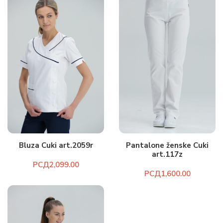
Bluza Cuki art.2059r
Pantalone ženske Cuki
art.117z
РСД
РСД