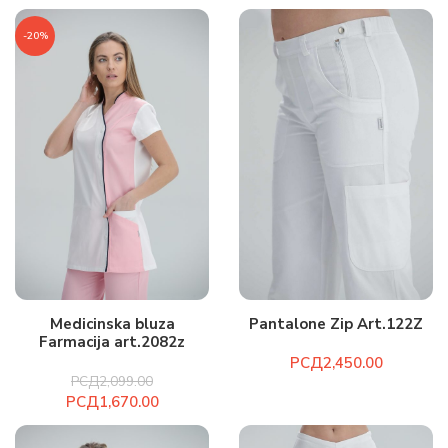
-20%
Medicinska bluza
Pantalone Zip Art.122Z
Farmacija art.2082z
РСД
РСД
2,099.00
РСД
1,670.00