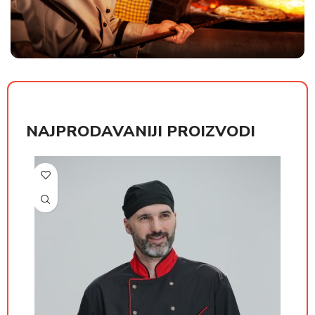
NAJPRODAVANIJI PROIZVODI
РСД
РСД