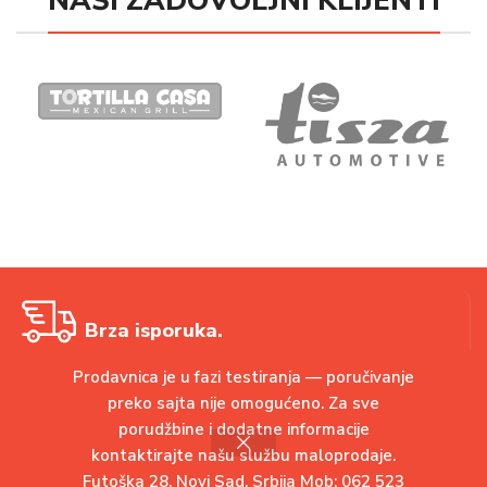
NAŠI ZADOVOLJNI KLIJENTI
Brza isporuka.
Prodavnica je u fazi testiranja — poručivanje
Šaljemo robu u roku od 24h
preko sajta nije omogućeno. Za sve
porudžbine i dodatne informacije
kontaktirajte našu službu maloprodaje.
Garancija kvaliteta.
Futoška 28, Novi Sad, Srbija Mob: 062 523