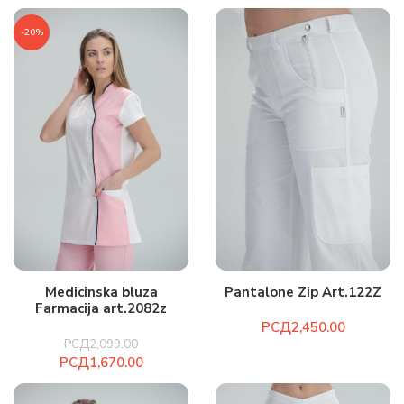
-20%
Medicinska bluza
Pantalone Zip Art.122Z
Farmacija art.2082z
РСД
РСД
2,099.00
РСД
1,670.00