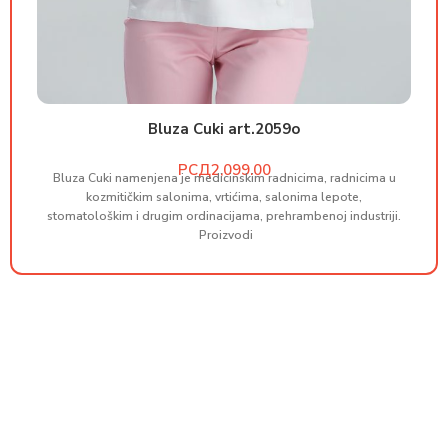
Bluza Cuki art.2059o
РСД
Bluza Cuki namenjena je medicinskim radnicima, radnicima u
B
kozmitičkim salonima, vrtićima, salonima lepote,
stomatološkim i drugim ordinacijama, prehrambenoj industriji.
st
Proizvodi