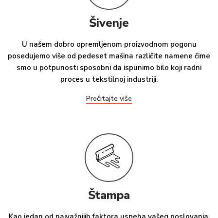
Šivenje
U našem dobro opremljenom proizvodnom pogonu
posedujemo više od pedeset mašina različite namene čime
smo u potpunosti sposobni da ispunimo bilo koji radni
proces u tekstilnoj industriji.
Pročitajte više
Štampa
Kao jedan od najvažnijih faktora uspeha vašeg poslovanja,