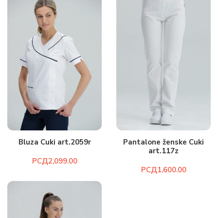
Bluza Cuki art.2059r
Pantalone ženske Cuki
art.117z
РСД
РСД