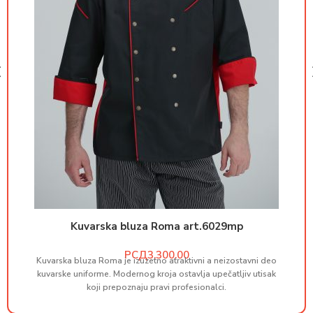
Kuvarska bluza Roma art.6029mp
РСД
Kuvarska bluza Roma je izuzetno atraktivni a neizostavni deo
M
kuvarske uniforme. Modernog kroja ostavlja upečatljiv utisak
koji prepoznaju pravi profesionalci.