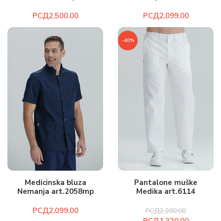
РСД
РСД
-40%
Medicinska bluza
Pantalone muške
Nemanja art.2058mp
Medika art.6114
РСД
РСД
2,200.00
РСД
1,320.00