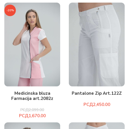
-20%
Medicinska bluza
Pantalone Zip Art.122Z
Farmacija art.2082z
РСД
РСД
2,099.00
РСД
1,670.00