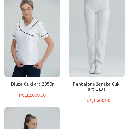
Bluza Cuki art.2059r
Pantalone ženske Cuki
art.117z
РСД
РСД