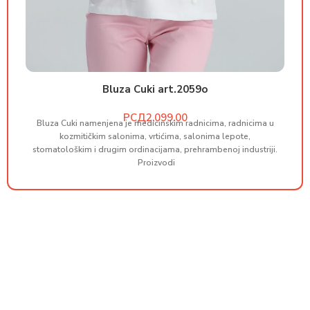
Bluza Cuki art.2059o
РСД
Bluza Cuki namenjena je medicinskim radnicima, radnicima u
B
kozmitičkim salonima, vrtićima, salonima lepote,
stomatološkim i drugim ordinacijama, prehrambenoj industriji.
st
Proizvodi