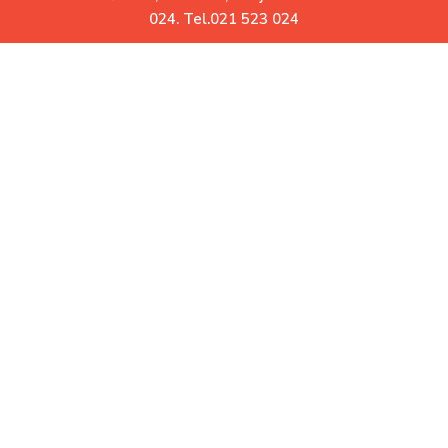
0
024. Tel.021 523 024
Uz Vas već više od 30 godina
Garatovani povrat robe.
Ne odgovara Vam? Vratite
Besplatna dostava.
Za iznose veće od 10.000 RSD
Korisni linkovi