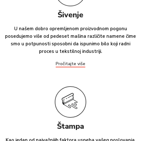
Šivenje
U našem dobro opremljenom proizvodnom pogonu
posedujemo više od pedeset mašina različite namene čime
smo u potpunosti sposobni da ispunimo bilo koji radni
proces u tekstilnoj industriji.
Pročitajte više
Štampa
Kao jedan od najvažnijih faktora uspeha vašeg poslovanja,