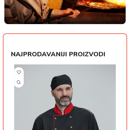
NAJPRODAVANIJI PROIZVODI
РСД
РСД