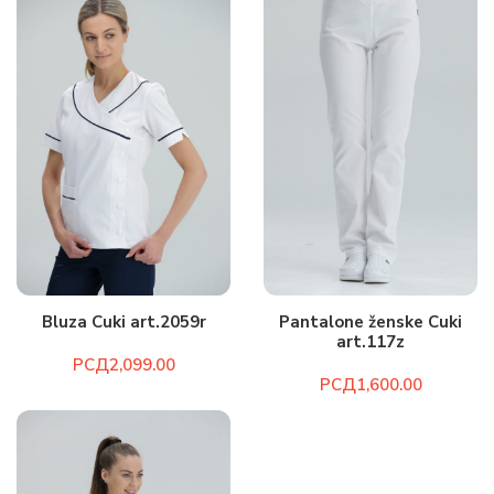
Bluza Cuki art.2059r
Pantalone ženske Cuki
art.117z
РСД
РСД