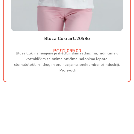
Bluza Cuki art.2059o
РСД
Bluza Cuki namenjena je medicinskim radnicima, radnicima u
B
kozmitičkim salonima, vrtićima, salonima lepote,
stomatološkim i drugim ordinacijama, prehrambenoj industriji.
st
Proizvodi