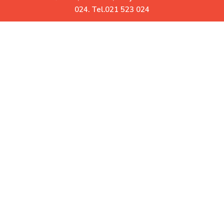
0
024. Tel.021 523 024
Uz Vas već više od 30 godina
Garatovani povrat robe.
Ne odgovara Vam? Vratite
Besplatna dostava.
Za iznose veće od 10.000 RSD
Korisni linkovi