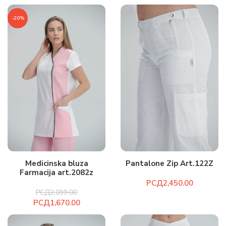
-20%
Medicinska bluza
Pantalone Zip Art.122Z
Farmacija art.2082z
РСД
РСД
2,099.00
РСД
1,670.00