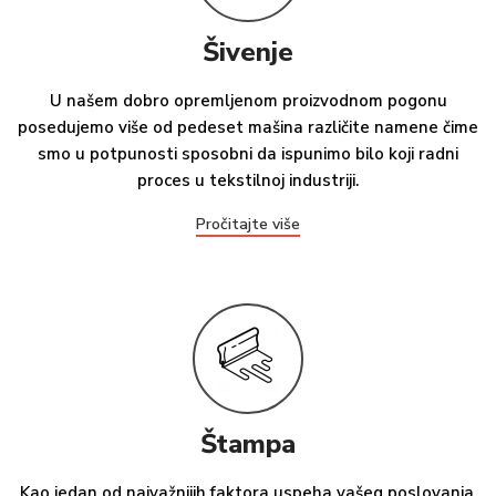
Šivenje
U našem dobro opremljenom proizvodnom pogonu
posedujemo više od pedeset mašina različite namene čime
smo u potpunosti sposobni da ispunimo bilo koji radni
proces u tekstilnoj industriji.
Pročitajte više
Štampa
Kao jedan od najvažnijih faktora uspeha vašeg poslovanja,