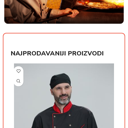
NAJPRODAVANIJI PROIZVODI
РСД
РСД