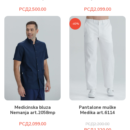
РСД
РСД
-40%
Medicinska bluza
Pantalone muške
Nemanja art.2058mp
Medika art.6114
РСД
РСД
2,200.00
РСД
1,320.00