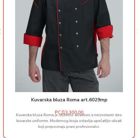
Kuvarska bluza Roma art.6029mp
РСД
Kuvarska bluza Roma je izuzetno atraktivni a neizostavni deo
M
kuvarske uniforme. Modernog kroja ostavlja upečatljiv utisak
koji prepoznaju pravi profesionalci.