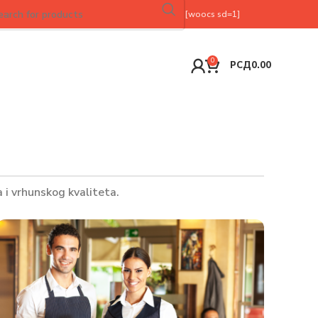
[woocs sd=1]
0
РСД
0.00
i vrhunskog kvaliteta.