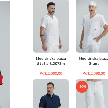
Medicinska bluz
Medicinska bluza
Grant
Stef art.2073m
art.2067bm
РСД
РСД
-40%