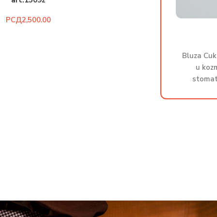
art.1509z
РСД
Bluza Cuk
u kozm
stomat