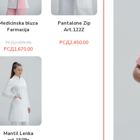
Medicinska bluza
Pantalone Zip
Farmacija
Art.122Z
art.2082z
РСД
РСД
2,099.00
РСД
1,670.00
Mantil Lenka