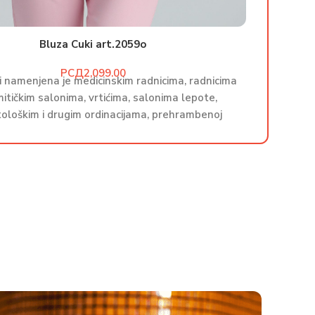
Bluza Cuki art.2059o
РСД
i namenjena je medicinskim radnicima, radnicima
Bluza Cu
itičkim salonima, vrtićima, salonima lepote,
u koz
ološkim i drugim ordinacijama, prehrambenoj
stoma
industriji. Proizvodi