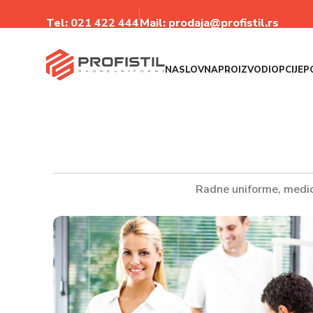
Tel:
021 422 44
4
Mail: prodaja@profistil.rs
NASLOVNA
PROIZVODI
OPCIJE
P
Radne uniforme, medic