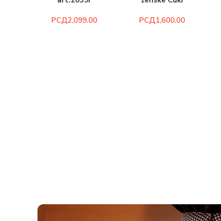
art.2059r
ženske Cuki
art.117z
РСД
РСД