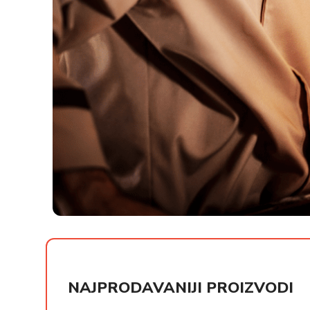
РСД
РСД
NAJPRODAVANIJI PROIZVODI