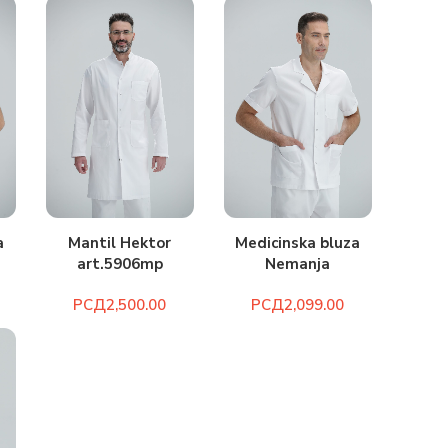
a
Medicinska bluza
Mantil Hektor
Nemanja
art.5906mp
art.2058m
РСД
РСД