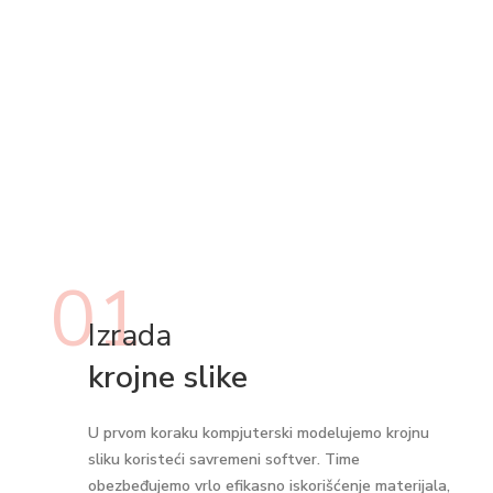
01
Izrada
krojne slike
U prvom koraku kompjuterski modelujemo krojnu
sliku koristeći savremeni softver. Time
obezbeđujemo vrlo efikasno iskorišćenje materijala,