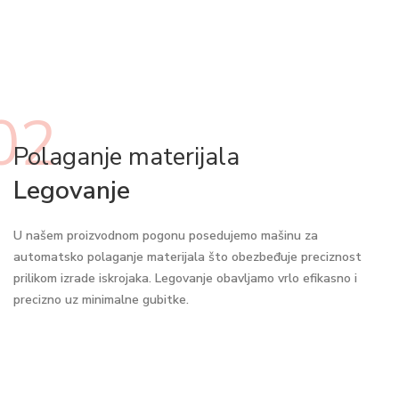
02
Polaganje materijala
Legovanje
U našem proizvodnom pogonu posedujemo mašinu za
automatsko polaganje materijala što obezbeđuje preciznost
prilikom izrade iskrojaka. Legovanje obavljamo vrlo efikasno i
precizno uz minimalne gubitke.