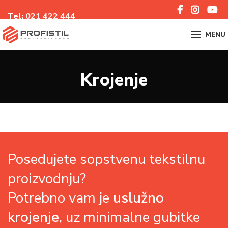
Tel:
021 422 44
4
MENU
Krojenje
Posedujete sopstvenu tekstilnu
proizvodnju?
Potrebno vam je
uslužno
krojenje
, uz minimalne gubitke