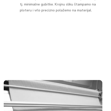
tj. minimalne gubitke. Krojnu sliku štampamo na
ploteru i vrlo precizno polažemo na materijal.