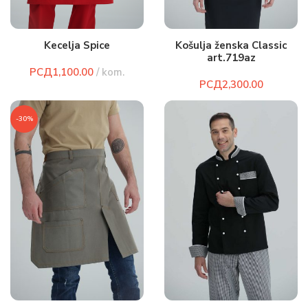
Kecelja Spice
Košulja ženska Classic
art.719az
РСД
РСД
-30%