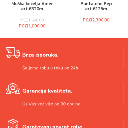
Muška kecelja Amer
Pantalone Pep
art.6320m
art.6125m
РСД
РСД
1,560.00
РСД
1,090.00
Brza isporuka.
Šaljemo robu u roku od 24h
Garancija kvaliteta.
Uz Vas već više od 30 godina
Garatovani povrat robe.