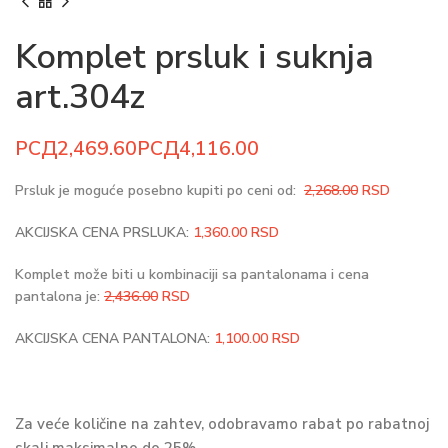
Komplet prsluk i suknja
art.304z
РСД
РСД
Prsluk je moguće posebno kupiti po ceni od:
2,268.00
RSD
AKCIJSKA CENA PRSLUKA:
1,360.00
RSD
Komplet može biti u kombinaciji sa pantalonama i cena
pantalona je:
2,436.00
RSD
AKCIJSKA CENA PANTALONA:
1,100.00
RSD
Za veće količine na zahtev, odobravamo rabat po rabatnoj
skali maksimalno do 25%.