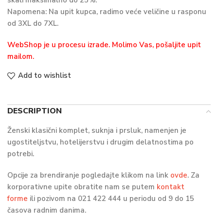
Napomena: Na upit kupca, radimo veće veličine u rasponu
od 3XL do 7XL.
WebShop je u procesu izrade. Molimo Vas, pošaljite upit
mailom.
Add to wishlist
DESCRIPTION
Ženski klasični komplet, suknja i prsluk, namenjen je
ugostiteljstvu, hotelijerstvu i drugim delatnostima po
potrebi.
Opcije za brendiranje pogledajte klikom na link
ovde
.
Za
korporativne upite obratite nam se putem
kontakt
forme
ili pozivom na
021 422 444
u periodu od 9 do 15
časova radnim danima.