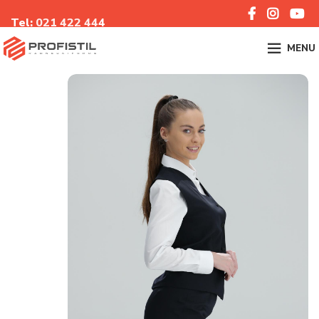
Tel:
021 422 44
4
MENU