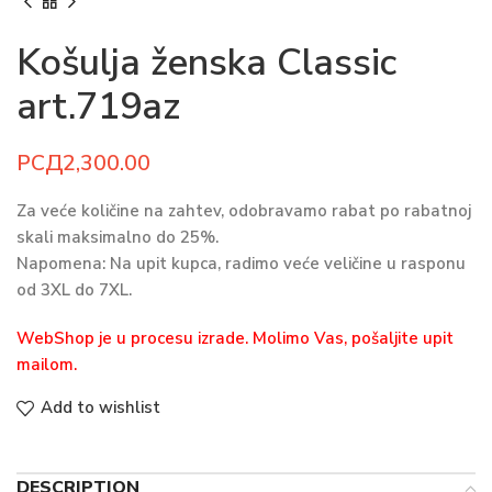
Košulja ženska Classic
art.719az
РСД
Za veće količine na zahtev, odobravamo rabat po rabatnoj
skali maksimalno do 25%.
Napomena: Na upit kupca, radimo veće veličine u rasponu
od 3XL do 7XL.
WebShop je u procesu izrade. Molimo Vas, pošaljite upit
mailom.
Add to wishlist
DESCRIPTION