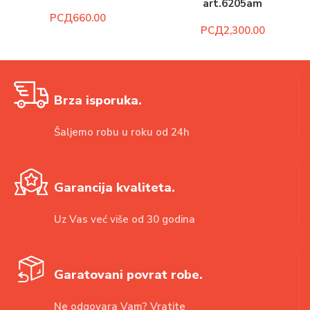
art.6205am
РСД
РСД
Brza isporuka.
Šaljemo robu u roku od 24h
Garancija kvaliteta.
Uz Vas već više od 30 godina
Garatovani povrat robe.
Ne odgovara Vam? Vratite