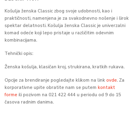
Košulja ženska Classic zbog svoje udobnosti, kao i
praktičnosti, namenjena je za svakodnevno nošenje i širok
spektar delatnosti. Košulja ženska Classic je univerzalni
komad odeće koji lepo pristaje u različitim odevnim
kombinacijama.
Tehnički opis:
Ženska košulja, klasičan kroj, strukirana, kratkih rukava.
Opcije za brendiranje pogledajte klikom na link
ovde
.
Za
korporativne upite obratite nam se putem
kontakt
forme
ili pozivom na
021 422 444
u periodu od 9 do 15
časova radnim danima.