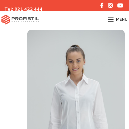
Tel:
021 422 44
4
MENU