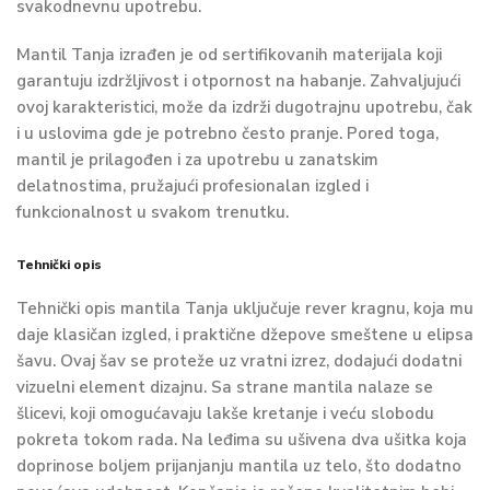
svakodnevnu upotrebu.
Mantil Tanja izrađen je od sertifikovanih materijala koji
garantuju izdržljivost i otpornost na habanje. Zahvaljujući
ovoj karakteristici, može da izdrži dugotrajnu upotrebu, čak
i u uslovima gde je potrebno često pranje. Pored toga,
mantil je prilagođen i za upotrebu u zanatskim
delatnostima, pružajući profesionalan izgled i
funkcionalnost u svakom trenutku.
Tehnički opis
Tehnički opis mantila Tanja uključuje rever kragnu, koja mu
daje klasičan izgled, i praktične džepove smeštene u elipsa
šavu. Ovaj šav se proteže uz vratni izrez, dodajući dodatni
vizuelni element dizajnu. Sa strane mantila nalaze se
šlicevi, koji omogućavaju lakše kretanje i veću slobodu
pokreta tokom rada. Na leđima su ušivena dva ušitka koja
doprinose boljem prijanjanju mantila uz telo, što dodatno