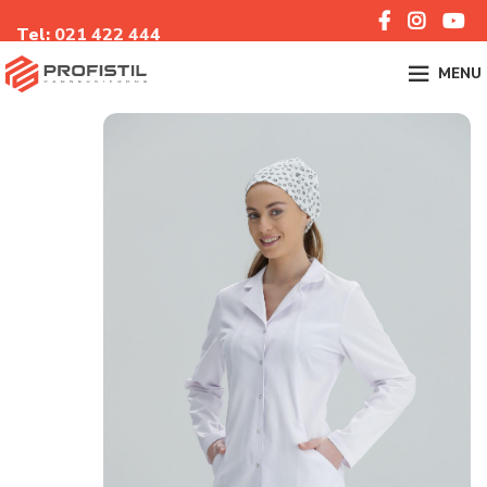
Tel:
021 422 44
4
MENU