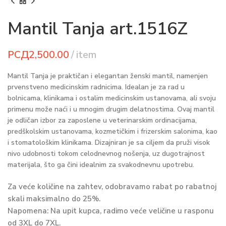
Mantil Tanja art.1516Z
РСД
Mantil Tanja je praktičan i elegantan ženski mantil, namenjen
prvenstveno medicinskim radnicima. Idealan je za rad u
bolnicama, klinikama i ostalim medicinskim ustanovama, ali svoju
primenu može naći i u mnogim drugim delatnostima. Ovaj mantil
je odličan izbor za zaposlene u veterinarskim ordinacijama,
predškolskim ustanovama, kozmetičkim i frizerskim salonima, kao
i stomatološkim klinikama. Dizajniran je sa ciljem da pruži visok
nivo udobnosti tokom celodnevnog nošenja, uz dugotrajnost
materijala, što ga čini idealnim za svakodnevnu upotrebu.
Za veće količine na zahtev, odobravamo rabat po rabatnoj
skali maksimalno do 25%.
Napomena: Na upit kupca, radimo veće veličine u rasponu
od 3XL do 7XL.