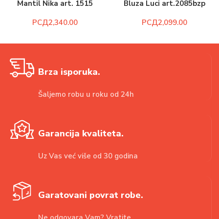
Mantil Nika art. 1515
Bluza Luci art.2085bzp
РСД
РСД
Brza isporuka.
Šaljemo robu u roku od 24h
Garancija kvaliteta.
Uz Vas već više od 30 godina
Garatovani povrat robe.
Ne odgovara Vam? Vratite