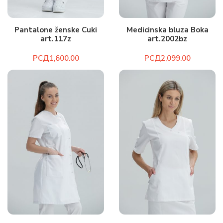
Pantalone ženske Cuki
Medicinska bluza Boka
art.117z
art.2002bz
РСД
РСД