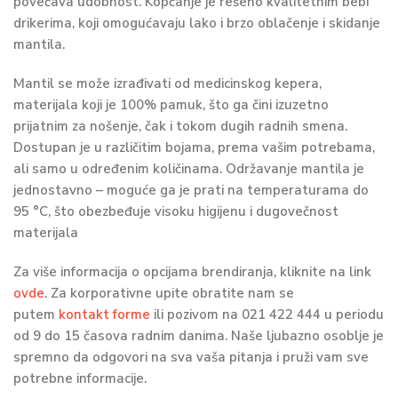
povećava udobnost. Kopčanje je rešeno kvalitetnim bebi
drikerima, koji omogućavaju lako i brzo oblačenje i skidanje
mantila.
Mantil se može izrađivati od medicinskog kepera,
materijala koji je 100% pamuk, što ga čini izuzetno
prijatnim za nošenje, čak i tokom dugih radnih smena.
Dostupan je u različitim bojama, prema vašim potrebama,
ali samo u određenim količinama. Održavanje mantila je
jednostavno – moguće ga je prati na temperaturama do
95 °C, što obezbeđuje visoku higijenu i dugovečnost
materijala
Za više informacija o opcijama brendiranja, kliknite na link
ovde
.
Za korporativne upite obratite nam se
putem
kontakt forme
ili pozivom na
021 422 444
u periodu
od 9 do 15 časova radnim danima. Naše ljubazno osoblje je
spremno da odgovori na sva vaša pitanja i pruži vam sve
potrebne informacije.