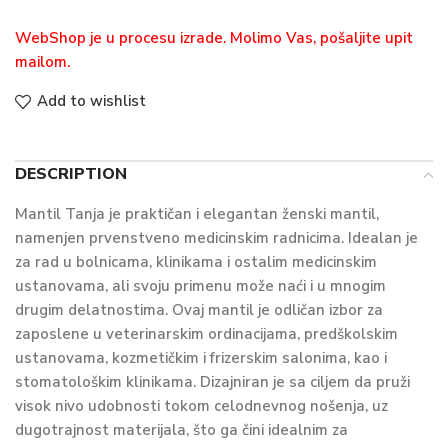
WebShop je u procesu izrade. Molimo Vas, pošaljite upit
mailom.
Add to wishlist
DESCRIPTION
Mantil Tanja je praktičan i elegantan ženski mantil,
namenjen prvenstveno medicinskim radnicima. Idealan je
za rad u bolnicama, klinikama i ostalim medicinskim
ustanovama, ali svoju primenu može naći i u mnogim
drugim delatnostima. Ovaj mantil je odličan izbor za
zaposlene u veterinarskim ordinacijama, predškolskim
ustanovama, kozmetičkim i frizerskim salonima, kao i
stomatološkim klinikama. Dizajniran je sa ciljem da pruži
visok nivo udobnosti tokom celodnevnog nošenja, uz
dugotrajnost materijala, što ga čini idealnim za